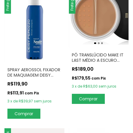
Frete grátis
Frete grátis
PÓ TRANSLÚCIDO MAKE IT
LAST MÉDIO A ESCURO
3,4g - MILANI
R$189,00
SPRAY AEROSSOL FIXADOR
DE MAQUIAGEM DEISY
R$179,55
com
Pix
PEROZZO
R$119,90
3
x
de
R$63,00
sem juros
R$113,91
com
Pix
Comprar
3
x
de
R$39,97
sem juros