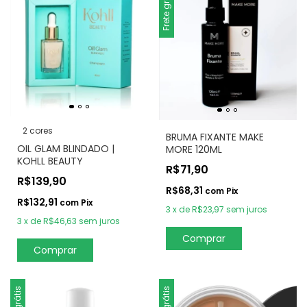
Frete grátis
2 cores
BRUMA FIXANTE MAKE
OIL GLAM BLINDADO |
MORE 120ML
KOHLL BEAUTY
R$71,90
R$139,90
R$68,31
com
Pix
R$132,91
com
Pix
3
x
de
R$23,97
sem juros
3
x
de
R$46,63
sem juros
Comprar