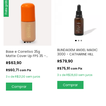
Frete grátis
BLINDAGEM ANGEL MAGIC
Base e Corretivo 35g
3000 - CATHARINE HILL
Matte Cover Up FPS 35 -
Mari Maria Makeup
R$79,90
R$63,90
R$75,91
com
Pix
R$60,71
com
Pix
3
x
de
R$26,63
sem juros
3
x
de
R$21,30
sem juros
Comprar