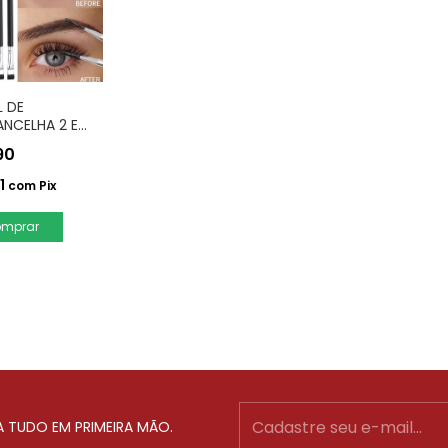
L DE
NCELHA 2 EM
M ESCOVINHA
90
1
com
Pix
A TUDO EM PRIMEIRA MÃO.