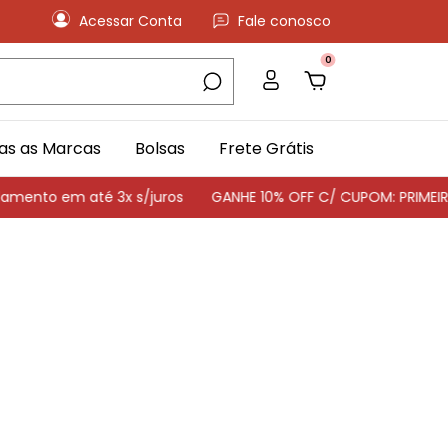
Acessar Conta
Fale conosco
0
as as Marcas
Bolsas
Frete Grátis
mento em até 3x s/juros
GANHE 10% OFF C/ CUPOM: PRIMEI