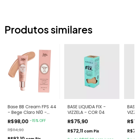
Produtos similares
Base BB Cream FPS 44
BASE LIQUIDA FIX -
BASE 
- Bege Claro N10 -
VIZZELA - COR 04
VIZZE
Latika
R$98,00
-
15
%
OFF
R$75,90
R$7
R$114,90
R$72,11
R$72,
com
Pix
R$93,10
com
Pix