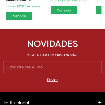
3
x
de
R$25,30
sem juros
3
x
de
3
x
de
R$32,67
sem juros
NOVIDADES
RECEBA TUDO EM PRIMEIRA MÃO.
Institucional