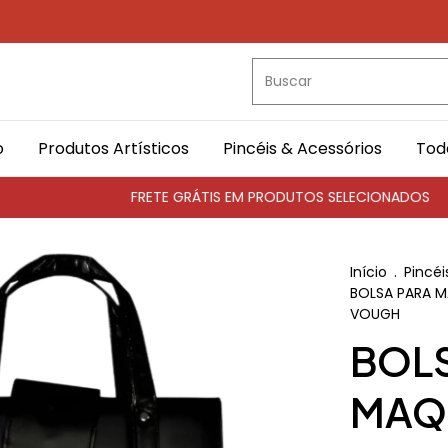
o
Produtos Artísticos
Pincéis & Acessórios
Tod
FRETE GRÁTIS EM PRODUTOS SELECIONADOS
Parce
Início
.
Pincéi
BOLSA PARA M
VOUGH
BOL
MAQ