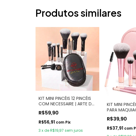
Produtos similares
KIT MINI PINCÉIS 12 PINCÉIS
COM NECESSAIRE | ARTE DE
KIT MINI PINCÉ
MAQUIAR
PARA MAQUI
R$59,90
NECESSARIE
R$39,90
R$56,91
com
Pix
R$37,91
com
P
3
x
de
R$19,97
sem juros