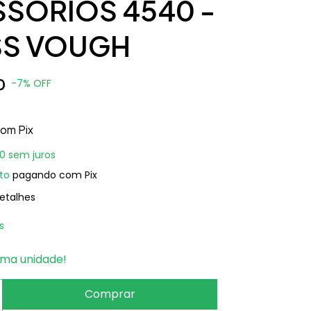
SÓRIOS 4540 -
SS VOUGH
0
-
7
%
OFF
com
Pix
00
sem juros
to
pagando com Pix
etalhes
s
ima unidade!