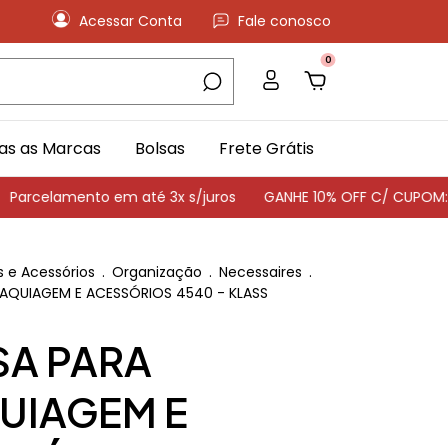
Acessar Conta
Fale conosco
0
as as Marcas
Bolsas
Frete Grátis
lamento em até 3x s/juros
GANHE 10% OFF C/ CUPOM: PRIM
s e Acessórios
.
Organização
.
Necessaires
.
AQUIAGEM E ACESSÓRIOS 4540 - KLASS
SA PARA
UIAGEM E