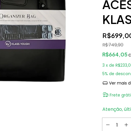
ACES
KLA
R$699,0
R$749,90
R$664,05
3
x de
R$233,
5% de descon
Ver mais d
Frete gráti
Atenção, últ