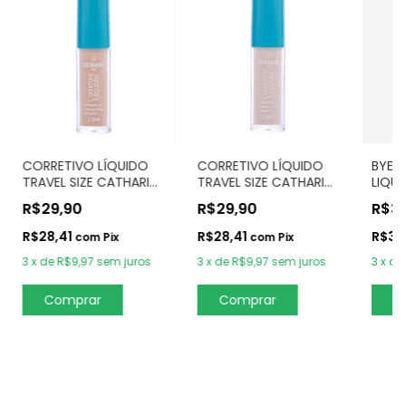
CORRETIVO LÍQUIDO
CORRETIVO LÍQUIDO
BYEM
TRAVEL SIZE CATHARINE
TRAVEL SIZE CATHARINE
LIQU
HILL – LIGHT
HILL – PALID
LIQUI
R$29,90
R$29,90
R$3
R$28,41
R$28,41
R$37
com
Pix
com
Pix
3
x
de
R$9,97
sem juros
3
x
de
R$9,97
sem juros
3
x
de