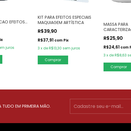
KIT PARA EFEITOS ESPECIAIS
CAO EFEITOS
MAQUIAGEM ARTÍSTICA
MASSA PARA
g
CARACTERIZA
R$39,90
ESPECIAIS 60
R$25,90
ix
R$37,91
com
Pix
R$24,61
com
em juros
3
x
de
R$13,30
sem juros
3
x
de
R$8,63
s
A TUDO EM PRIMEIRA MÃO.