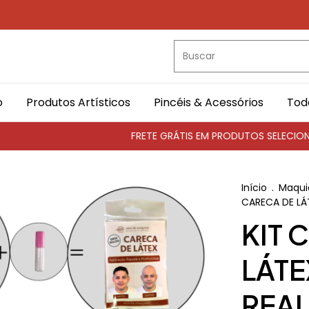
o
Produtos Artísticos
Pincéis & Acessórios
Tod
FRETE GRÁTIS EM PRODUTOS SELECIONAD
Início
.
Maqui
CARECA DE LÁT
KIT 
LÁTE
REAL