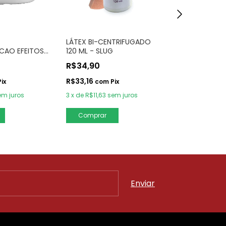
GOSMA ZUMBI
LÁTEX BI-CENTRIFUGADO
ESPECIAIS 20
CAO EFEITOS
120 ML - SLUG
G
R$14,90
R$34,90
R$14,16
com
P
R$33,16
Pix
com
Pix
2
x
de
R$7,45
s
em juros
3
x
de
R$11,63
sem juros