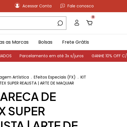
Acessar Conta
Fale conosco
0
as as Marcas
Bolsas
Frete Grátis
OS
Parcelamento em até 3x s/juros
GANHE 10% OFF C/ CU
agem Artística
.
Efeitos Especiais (FX)
.
KIT
EX SUPER REALISTA | ARTE DE MAQUIAR
CARECA DE
X SUPER
ISTA | ARTE DE