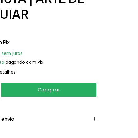
UIAR
m
Pix
7
sem juros
to
pagando com Pix
etalhes
 envio