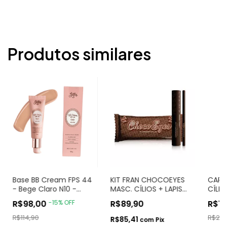
Produtos similares
Base BB Cream FPS 44
KIT FRAN CHOCOEYES
CART
- Bege Claro N10 -
MASC. CÍLIOS + LAPIS
CÍLI
Latika
MARROM
GLAM
R$98,00
-
15
%
OFF
R$89,90
R$19
R$114,90
R$24,
R$85,41
com
Pix