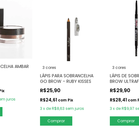
NCELHA AMBAR
3 cores
3 cores
LÁPIS PARA SOBRANCELHA
LÁPIS DE SO
GO BROW - RUBY KISSES
BROW ULTRAF
KISSES
R$25,90
R$29,90
Pix
em juros
R$24,61
R$28,41
com
Pix
com
3
x
de
R$8,63
sem juros
3
x
de
R$9,97
s
Comprar
Comprar