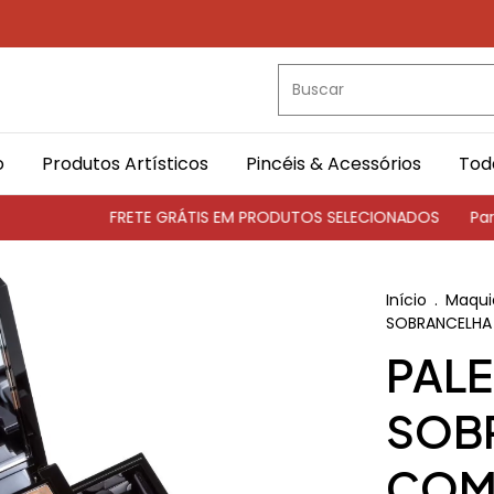
o
Produtos Artísticos
Pincéis & Acessórios
Tod
FRETE GRÁTIS EM PRODUTOS SELECIONADOS
Parcela
Início
.
Maqui
SOBRANCELHA
PALE
SOB
COMP