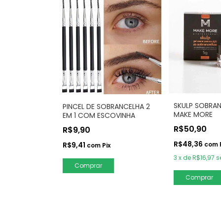
SKULP SOBRA
PINCEL DE SOBRANCELHA 2
MAKE MORE
EM 1 COM ESCOVINHA
R$50,90
R$9,90
R$48,36
R$9,41
com
com
Pix
3
x
de
R$16,97
s