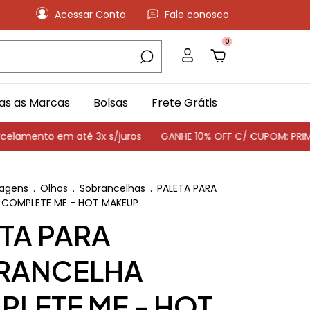
Acessar Conta
Fale conosco
0
as as Marcas
Bolsas
Frete Grátis
mento em até 3x s/juros
GANHE 10% OFF C/ CUPOM: PRIMEI
agens
.
Olhos
.
Sobrancelhas
.
PALETA PARA
 COMPLETE ME - HOT MAKEUP
TA PARA
RANCELHA
LETE ME - HOT