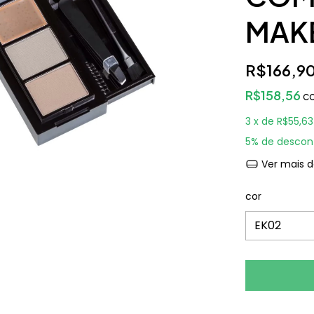
MAK
R$166,9
R$158,56
c
3
x de
R$55,63
5% de descon
Ver mais d
cor