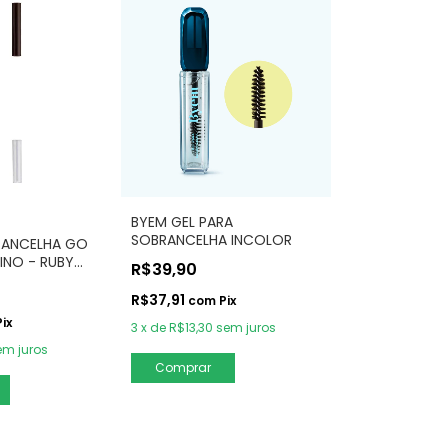
BYEM GEL PARA
SOBRANCELHA INCOLOR
BRANCELHA GO
INO - RUBY
R$39,90
R$37,91
com
Pix
Pix
3
x
de
R$13,30
sem juros
em juros