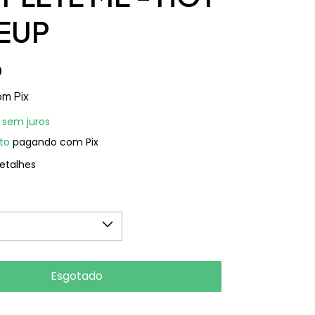
EUP
0
om
Pix
sem juros
to
pagando com Pix
etalhes