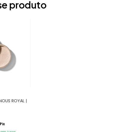
se produto
NOUS ROYAL |
Pix
sem juros