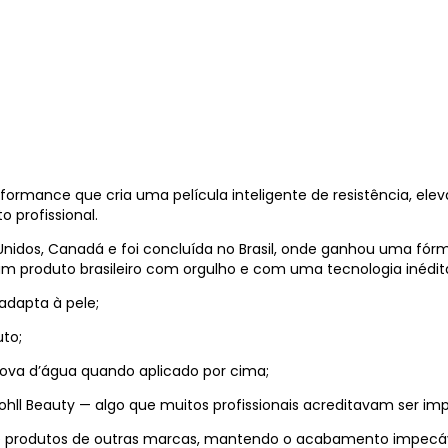
erformance que cria uma película inteligente de resistência, 
 profissional.
Unidos, Canadá e foi concluída no Brasil, onde ganhou uma fórmu
 um produto brasileiro com orgulho e com uma tecnologia inédi
adapta à pele;
to;
ova d’água quando aplicado por cima;
hll Beauty — algo que muitos profissionais acreditavam ser imp
de produtos de outras marcas, mantendo o acabamento impecáv