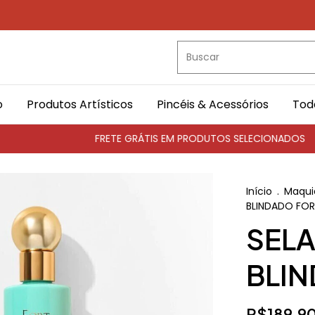
o
Produtos Artísticos
Pincéis & Acessórios
Tod
FRETE GRÁTIS EM PRODUTOS SELECIONADOS
Parcel
Início
.
Maqui
BLINDADO FOR
SEL
BLIN
R$189,9