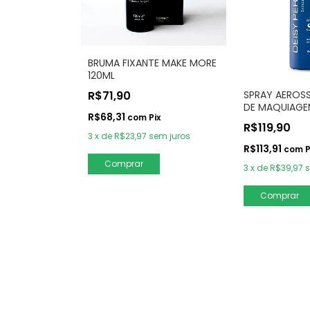
BRUMA FIXANTE MAKE MORE
120ML
R$71,90
SPRAY AEROS
DE MAQUIAGE
R$68,31
com
Pix
PEROZZO
R$119,90
3
x
de
R$23,97
sem juros
R$113,91
com
P
3
x
de
R$39,97
s