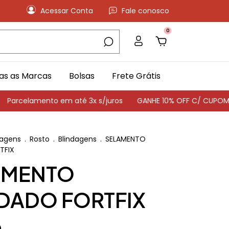
Acessar Conta
Fale conosco
0
as as Marcas
Bolsas
Frete Grátis
amento em até 3x s/juros
GANHE 10% OFF C/ CUPOM: PRIME
agens
.
Rosto
.
Blindagens
.
SELAMENTO
TFIX
AMENTO
DADO FORTFIX
0