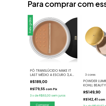
Para comprar com es
Frete grátis
PÓ TRANSLÚCIDO MAKE IT
LAST MÉDIO A ESCURO 3,4g
3 cores
- MILANI
POWDER LUMI
R$189,00
KOHLL BEAUTY
R$179,55
com
Pix
R$149,90
3
x
de
R$63,00
sem juros
R$142,41
com
Comprar
3
x
de
R$49,97