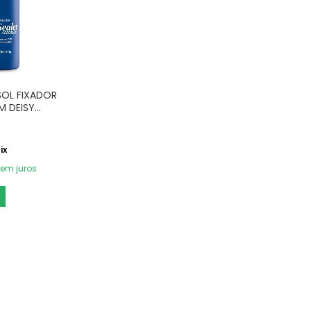
SOL FIXADOR
M DEISY
ix
em juros